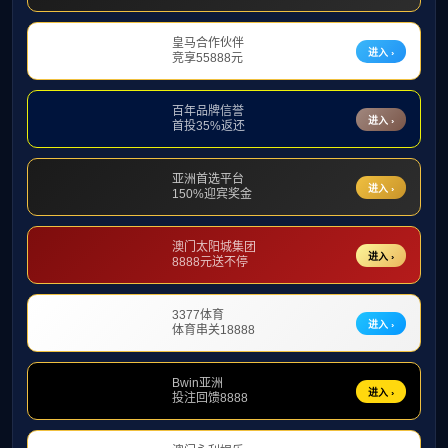
集团队智慧
塑攻坚韧劲
重成果实绩
研发平台
公司目前以抑郁症、肿瘤、胃病、糖尿病等常见
病症为目标应用领域研发新产品，并进行创新技术和
成果转化。